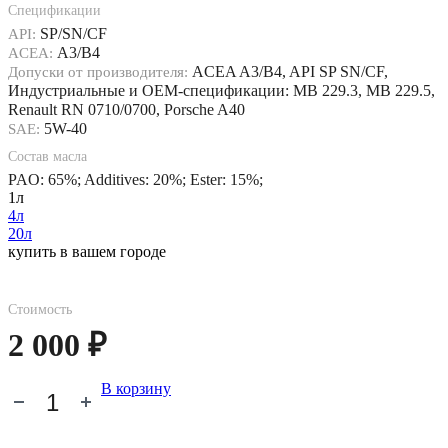
Спецификации
API:
SP/SN/CF
ACEA:
A3/B4
Допуски от производителя:
ACEA A3/B4, API SP SN/CF,
Индустриальные и OEM-спецификации: MB 229.3, MB 229.5,
Renault RN 0710/0700, Porsche A40
SAE:
5W-40
Состав масла
PAO: 65%; Additives: 20%; Ester: 15%;
1л
4л
20л
купить в вашем городе
Стоимость
2 000 ₽
В корзину